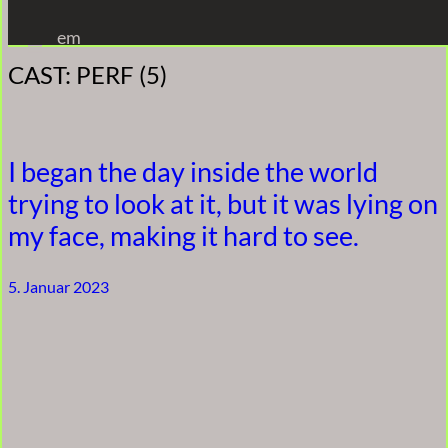
Zum
em
Inhalt
CAST:
PERF (5)
springen
I began the day inside the world
trying to look at it, but it was lying on
my face, making it hard to see.
5. Januar 2023