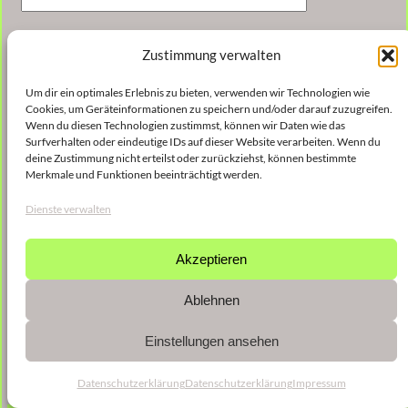
Nachname:
Zustimmung verwalten
Um dir ein optimales Erlebnis zu bieten, verwenden wir Technologien wie
Cookies, um Geräteinformationen zu speichern und/oder darauf zuzugreifen.
E-Mail-Adresse:
Wenn du diesen Technologien zustimmst, können wir Daten wie das
Surfverhalten oder eindeutige IDs auf dieser Website verarbeiten. Wenn du
deine Zustimmung nicht erteilst oder zurückziehst, können bestimmte
Merkmale und Funktionen beeinträchtigt werden.
Ich habe die Allgemeinen Geschäftsbedingungen
Dienste verwalten
gelesen und stimme ihnen zu.
Akzeptieren
Ablehnen
Einstellungen ansehen
Datenschutzerklärung
Datenschutzerklärung
Impressum