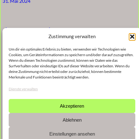
31. Mai 2024
descensus trio
Zustimmung verwalten
31. Mai 2024
Um dir ein optimales Erlebnis zu bieten, verwenden wir Technologien wie
Cookies, um Geräteinformationen zu speichern und/oder darauf zuzugreifen.
Wenn du diesen Technologien zustimmst, können wir Daten wie das
Surfverhalten oder eindeutige IDs auf dieser Website verarbeiten. Wenn du
deine Zustimmung nicht erteilst oder zurückziehst, können bestimmte
Skalen, Texte, Maß
Merkmale und Funktionen beeinträchtigt werden.
Dienste verwalten
30. Mai 2024
Akzeptieren
Nächste Seite
→
Ablehnen
Einstellungen ansehen