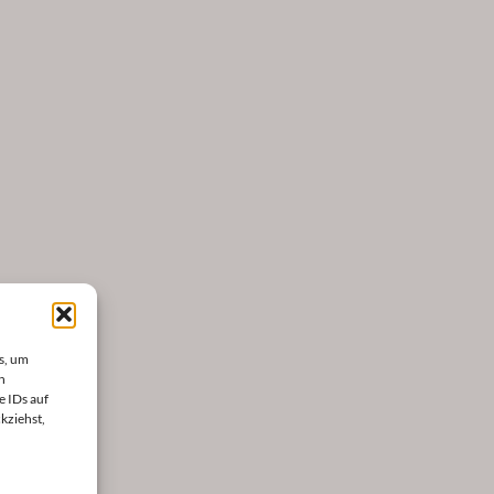
s, um
n
e IDs auf
kziehst,