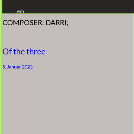
Zum
em
Inhalt
COMPOSER:
DARRI;
springen
Of the three
5. Januar 2023