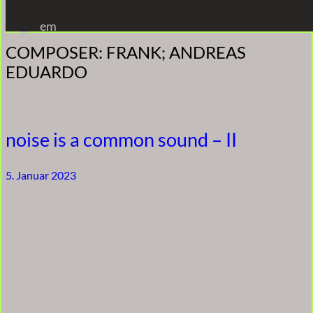
Zum
em
Inhalt
COMPOSER:
FRANK; ANDREAS
springen
EDUARDO
noise is a common sound – II
5. Januar 2023