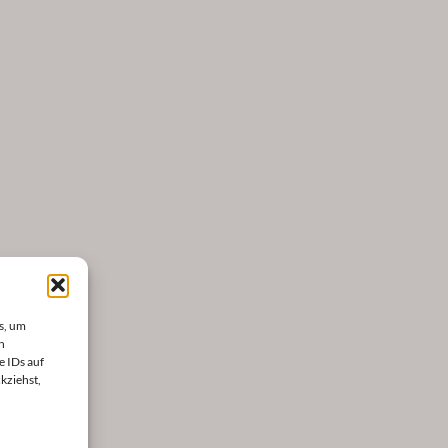
s, um
n
e IDs auf
kziehst,