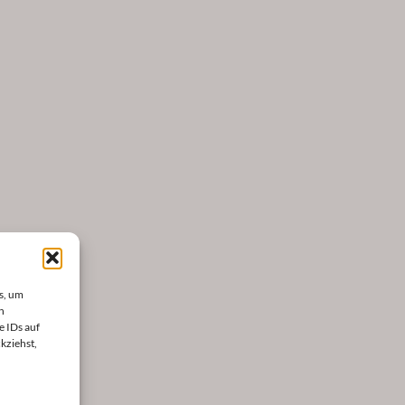
s, um
n
e IDs auf
kziehst,