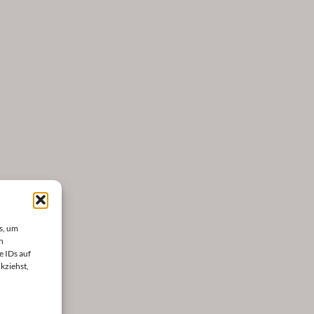
s, um
n
e IDs auf
kziehst,