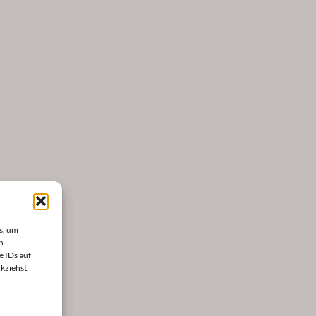
s, um
n
e IDs auf
kziehst,