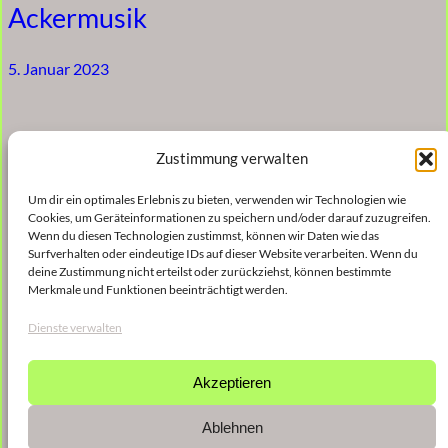
Ackermusik
5. Januar 2023
Musik für Flöte und Klavier
Zustimmung verwalten
Um dir ein optimales Erlebnis zu bieten, verwenden wir Technologien wie
5. Januar 2023
Cookies, um Geräteinformationen zu speichern und/oder darauf zuzugreifen.
Wenn du diesen Technologien zustimmst, können wir Daten wie das
Surfverhalten oder eindeutige IDs auf dieser Website verarbeiten. Wenn du
deine Zustimmung nicht erteilst oder zurückziehst, können bestimmte
Merkmale und Funktionen beeinträchtigt werden.
Improvisiertes Saxophon-Solo
Dienste verwalten
5. Januar 2023
Akzeptieren
Ablehnen