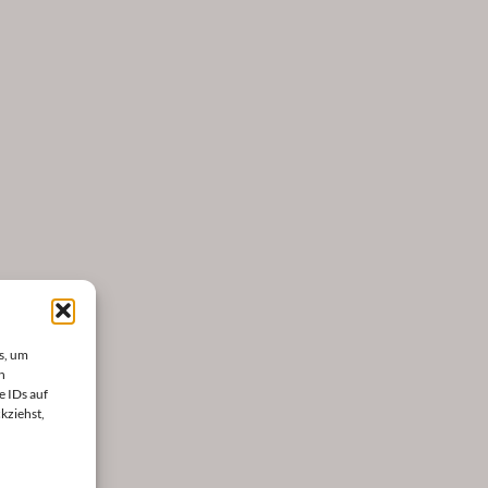
s, um
n
e IDs auf
kziehst,