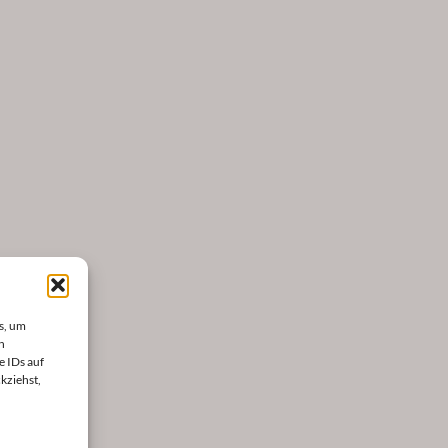
s, um
n
e IDs auf
kziehst,