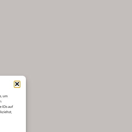
s, um
n
e IDs auf
kziehst,