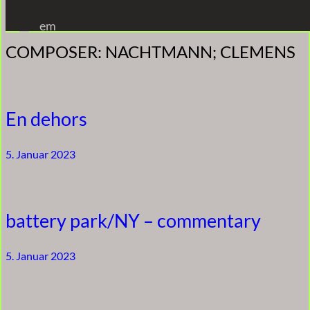
Zum
em
Inhalt
COMPOSER:
NACHTMANN; CLEMENS
springen
En dehors
5. Januar 2023
battery park/NY – commentary
5. Januar 2023