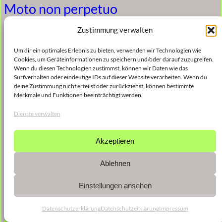
Moto non perpetuo
Zustimmung verwalten
5. Januar 2023
Um dir ein optimales Erlebnis zu bieten, verwenden wir Technologien wie
Cookies, um Geräteinformationen zu speichern und/oder darauf zuzugreifen.
Wenn du diesen Technologien zustimmst, können wir Daten wie das
Mondstrahlen bei Tage
Surfverhalten oder eindeutige IDs auf dieser Website verarbeiten. Wenn du
deine Zustimmung nicht erteilst oder zurückziehst, können bestimmte
Merkmale und Funktionen beeinträchtigt werden.
5. Januar 2023
Dienste verwalten
Akzeptieren
Ablehnen
Einstellungen ansehen
Datenschutzerklärung
Datenschutzerklärung
Impressum