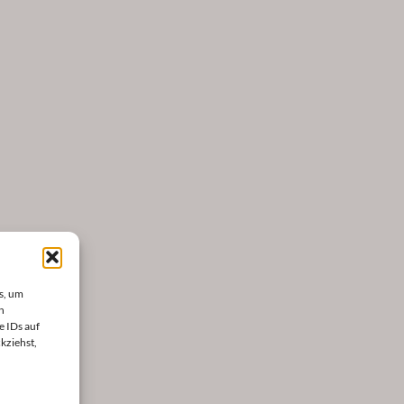
s, um
n
e IDs auf
kziehst,