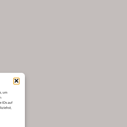
s, um
n
e IDs auf
kziehst,