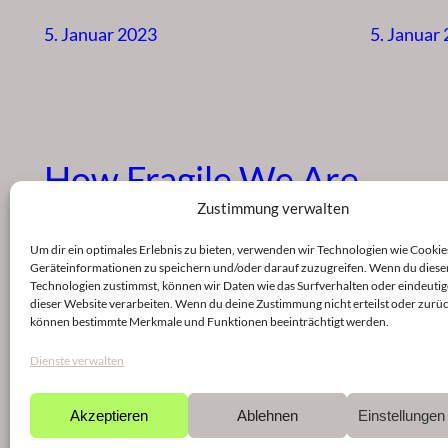
5. Januar 2023
5. Januar
How Fragile We Are
Zustimmung verwalten
5. Januar 2023
Um dir ein optimales Erlebnis zu bieten, verwenden wir Technologien wie Cookie
Geräteinformationen zu speichern und/oder darauf zuzugreifen. Wenn du diese
Technologien zustimmst, können wir Daten wie das Surfverhalten oder eindeutig
dieser Website verarbeiten. Wenn du deine Zustimmung nicht erteilst oder zurüc
können bestimmte Merkmale und Funktionen beeinträchtigt werden.
Dienste verwalten
Akzeptieren
Ablehnen
Einstellunge