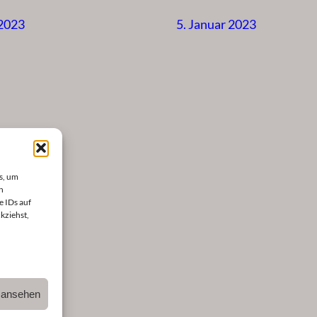
 2023
5. Januar 2023
s, um
n
e IDs auf
kziehst,
n ansehen