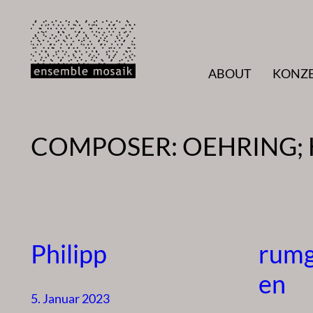
Zum
Inhalt
springen
ABOUT
KONZ
COMPOSER:
OEHRING;
Philipp
rum
en
5. Januar 2023