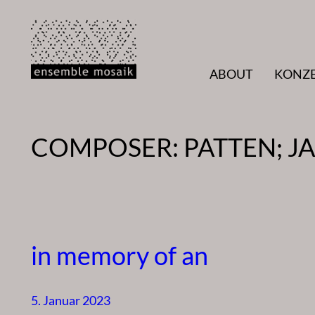
Zum
Inhalt
springen
ABOUT
KONZ
COMPOSER:
PATTEN; J
in memory of an
5. Januar 2023