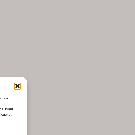
s, um
n
e IDs auf
kziehst,