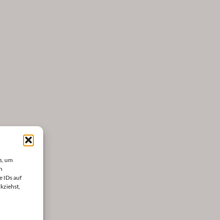
s, um
n
e IDs auf
kziehst,