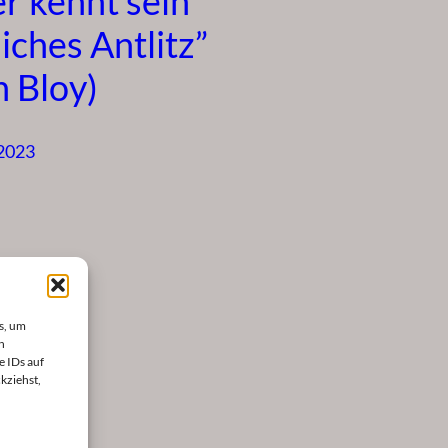
er kennt sein
iches Antlitz”
n Bloy)
 2023
s, um
n
e IDs auf
kziehst,