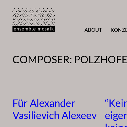
Zum
Inhalt
springen
ABOUT
KONZ
COMPOSER:
POLZHOFE
Für Alexander
“Kei
Vasilievich Alexeev
eige