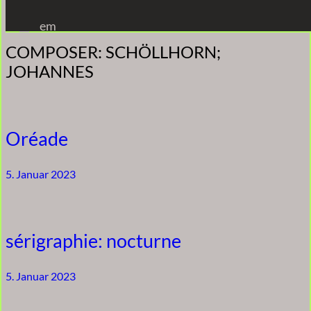
Zum
em
Inhalt
COMPOSER:
SCHÖLLHORN;
springen
JOHANNES
Oréade
5. Januar 2023
sérigraphie: nocturne
5. Januar 2023