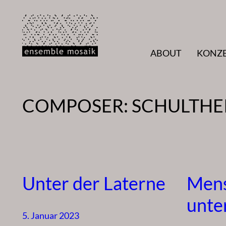
Zum
Inhalt
springen
ABOUT
KONZ
COMPOSER:
SCHULTHEI
Unter der Laterne
Men
unte
5. Januar 2023