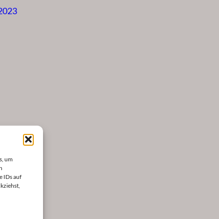
 2023
s, um
n
e IDs auf
kziehst,