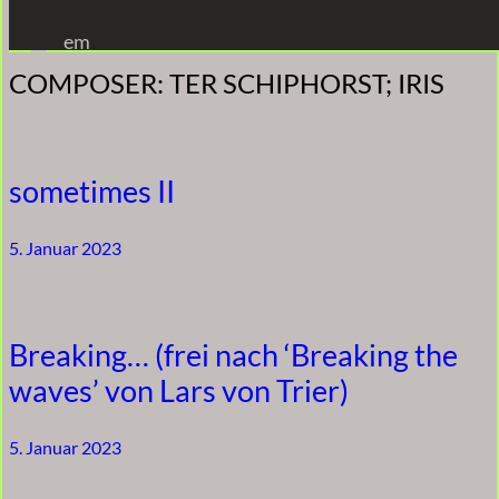
Zum
em
Inhalt
COMPOSER:
TER SCHIPHORST; IRIS
springen
sometimes II
5. Januar 2023
Breaking… (frei nach ‘Breaking the
waves’ von Lars von Trier)
5. Januar 2023