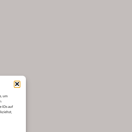
s, um
n
e IDs auf
kziehst,