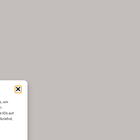
s, um
n
e IDs auf
kziehst,