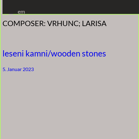
Zum
em
Inhalt
COMPOSER:
VRHUNC; LARISA
springen
leseni kamni/wooden stones
5. Januar 2023