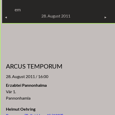
Zum
em
Inhalt
KONZERTE
28. August 2011
springen
ARCUS TEMPORUM
28. August 2011 / 16:00
Erzabtei Pannonhalma
Vár 1.
Pannonhamla
Helmut Oehring