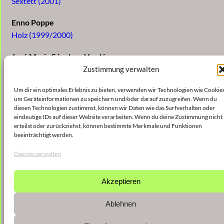
Sextett (2001)
Enno Poppe
Holz (1999/2000)
José Maria Sánchez-Verdú
Im Rauschen der Stille (Version Trier 07/2002)
Zustimmung verwalten
(1998/1999)
Um dir ein optimales Erlebnis zu bieten, verwenden wir Technologien wie Cookies
um Geräteinformationen zu speichern und/oder darauf zuzugreifen. Wenn du
Christian Theil
diesen Technologien zustimmst, können wir Daten wie das Surfverhalten oder
splitter und double (2001)
eindeutige IDs auf dieser Website verarbeiten. Wenn du deine Zustimmung nicht
erteilst oder zurückziehst, können bestimmte Merkmale und Funktionen
beeinträchtigt werden.
Michael Beil
Und Sechs (2000)
Dienste verwalten
Akzeptieren
Ablehnen