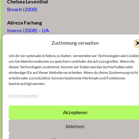
Chelsea Leventhal
Breach (2008)
Alireza Farhang
Imeros (2008) – UA
Zustimmung verwalten
Aaron Einbond
Beside Oneself (2008)
Um dir ein optimales Erlebnis zu bieten, verwenden wir Technologien wie Cookies
um Geräteinformationen zu speichern und/oder darauf zuzugreifen. Wenn du
diesen Technologien zustimmst, können wir Daten wie das Surfverhalten oder
eindeutige IDs auf dieser Website verarbeiten. Wenn du deine Zustimmung nicht
erteilst oder zurückziehst, können bestimmte Merkmale und Funktionen
beeinträchtigt werden.
Dienste verwalten
Akzeptieren
Ablehnen