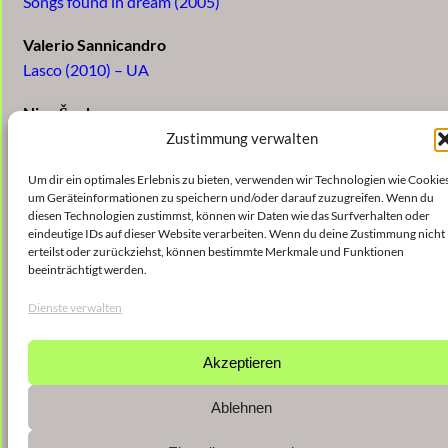
Songs found in dream (2005)
Valerio Sannicandro
Lasco (2010) – UA
Nina Šenk
Schnitt (2010) – UA
Zustimmung verwalten
Um dir ein optimales Erlebnis zu bieten, verwenden wir Technologien wie Cookies
Kooperationsprojekt mit Musikern des Philharmonischen
um Geräteinformationen zu speichern und/oder darauf zuzugreifen. Wenn du
Orchester Cottbus Leitung: Evan Christ
diesen Technologien zustimmst, können wir Daten wie das Surfverhalten oder
eindeutige IDs auf dieser Website verarbeiten. Wenn du deine Zustimmung nicht
erteilst oder zurückziehst, können bestimmte Merkmale und Funktionen
beeinträchtigt werden.
Dienste verwalten
Akzeptieren
Ablehnen