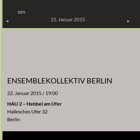
Zum
em
Inhalt
KONZERTE
22. Januar 2015
springen
ENSEMBLEKOLLEKTIV BERLIN
22. Januar 2015 / 19:00
HAU 2 – Hebbel am Ufer
Hallesches Ufer 32
Berlin