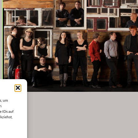
s, um
n
e IDs auf
kziehst,