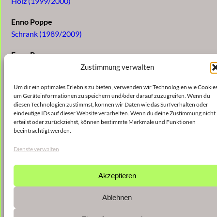
Holz (1999/2000)
Enno Poppe
Schrank (1989/2009)
Enno Poppe
Salz (2005)
Zustimmung verwalten
Um dir ein optimales Erlebnis zu bieten, verwenden wir Technologien wie Cookies
um Geräteinformationen zu speichern und/oder darauf zuzugreifen. Wenn du
diesen Technologien zustimmst, können wir Daten wie das Surfverhalten oder
eindeutige IDs auf dieser Website verarbeiten. Wenn du deine Zustimmung nicht
erteilst oder zurückziehst, können bestimmte Merkmale und Funktionen
beeinträchtigt werden.
Dienste verwalten
Akzeptieren
Ablehnen