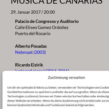
MÚSICA DE CANARIAS
29. Januar 2017 / 20:00
Palacio de Congresos y Auditorio
Calle Eliseo Gomez Ordoñez
Puerto del Rosario
Alberto Posadas
Nebmaat (2003)
Ricardo Eizirik
junkyard piece I (2014-2016)
Zustimmung verwalten
Johan Svensson
Um dir ein optimales Erlebnis zu bieten, verwenden wir Technologien wie Cookie
ampèrian loops – part II for ensemble and
Geräteinformationen zu speichern und/oder darauf zuzugreifen. Wenn du diese
electro-mechanical devices (2015)
Technologien zustimmst, können wir Daten wie das Surfverhalten oder eindeutig
dieser Website verarbeiten. Wenn du deine Zustimmung nicht erteilst oder zurüc
können bestimmte Merkmale und Funktionen beeinträchtigt werden.
Leandro A. Martin