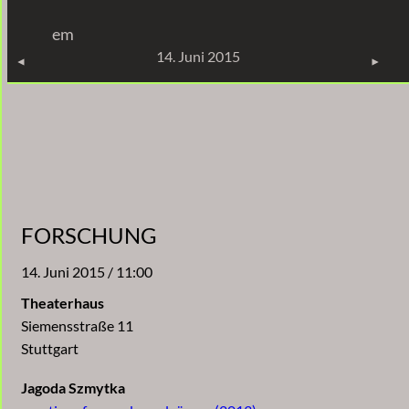
Zum
em
Inhalt
KONZERTE
14. Juni 2015
springen
FORSCHUNG
14. Juni 2015 / 11:00
Theaterhaus
Siemensstraße 11
Stuttgart
Jagoda Szmytka