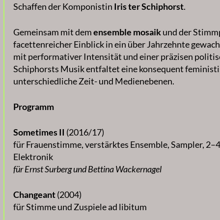
Schaffen der Komponistin
Iris ter Schiphorst
.
Gemeinsam mit dem
ensemble mosaik
und der Stimm
facettenreicher Einblick in ein über Jahrzehnte gewa
mit performativer Intensität und einer präzisen polit
Schiphorsts Musik entfaltet eine konsequent feminis
unterschiedliche Zeit- und Medienebenen.
Programm
Sometimes II
(2016/17)
für Frauenstimme, verstärktes Ensemble, Sampler, 2–
Elektronik
für Ernst Surberg und Bettina Wackernagel
Changeant
(2004)
für Stimme und Zuspiele ad libitum