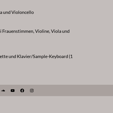
a und Violoncello
i Frauenstimmen, Violine, Viola und
ette und Klavier/Sample-Keyboard (1
k
SoundCloud
YouTube
Facebook
Instagram