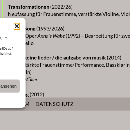
Transformationen
(2022/26)
Neufassung für Frauenstimme, verstärkte Violine, Viol
Anna’s Song
(1993/2026)
aus der Oper
Anna’s Wake
(1992) – Bearbeitung für zwe
s, um
Violoncello
n
e IDs auf
kziehst,
meine-keine lieder / die aufgabe von musik
(2014)
für verstärkte Frauenstimme/Performance, Bassklarin
Spieler*in)
für Inge Müller
n ansehen
Breaking
(2012)
für verstärktes Ensemble, Sampler und Live-Elektroni
IMPRESSUM
DATENSCHUTZ
Mitwirkende
Anna Clementi – Stimme