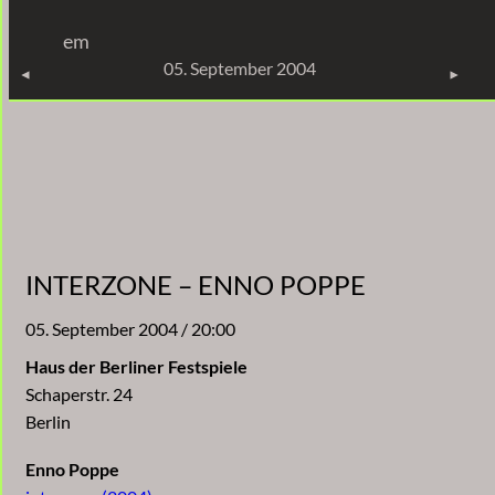
Zum
em
Inhalt
KONZERTE
05. September 2004
springen
INTERZONE – ENNO POPPE
05. September 2004 / 20:00
Haus der Berliner Festspiele
Schaperstr. 24
Berlin
Enno Poppe