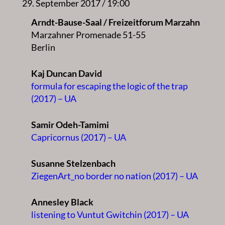
29. September 2017 / 19:00
Arndt-Bause-Saal / Freizeitforum Marzahn
Marzahner Promenade 51-55
Berlin
Kaj Duncan David
formula for escaping the logic of the trap
(2017) – UA
Samir Odeh-Tamimi
Capricornus (2017) – UA
Susanne Stelzenbach
ZiegenArt_no border no nation (2017) – UA
Annesley Black
listening to Vuntut Gwitchin (2017) – UA