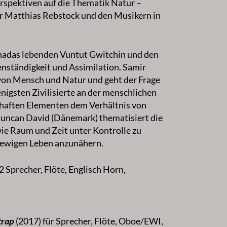
rspektiven auf die Thematik Natur –
 Matthias Rebstock und den Musikern in
anadas lebenden Vuntut Gwitchin und den
nständigkeit und Assimilation. Samir
von Mensch und Natur und geht der Frage
igsten Zivilisierte an der menschlichen
-haften Elementen dem Verhältnis von
Duncan David (Dänemark) thematisiert die
wie Raum und Zeit unter Kontrolle zu
 ewigen Leben anzunähern.
 2 Sprecher, Flöte, Englisch Horn,
 trap
(2017) für Sprecher, Flöte, Oboe/EWI,