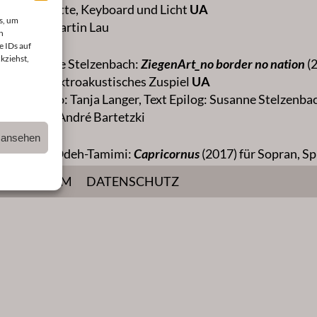
Klarinette, Keyboard und Licht
UA
s, um
Text: Martin Lau
n
e IDs auf
kziehst,
Susanne Stelzenbach:
ZiegenArt_no border no nation
(2
und elektroakustisches Zuspiel
UA
Libretto: Tanja Langer, Text Epilog: Susanne Stelzenba
Video: André Bartetzki
n ansehen
Samir Odeh-Tamimi:
Capricornus
(2017) für Sopran, S
Viola und Cello
UA
IMPRESSUM
DATENSCHUTZ
Text: Samir Odeh-Tamimi unter Verwendung von Gedic
Matthias Rebstock – Regie
Sabine Beyerle, Sabine Hilscher und David Reuter –
mit
Sprecher: Martin Lau
Sprecherin: Mariel Supka