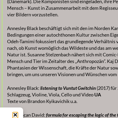
(Dänemark). Die Komponisten sind eingeladen, ihre Pe
Mensch – Kunst in Zusammenarbeit mit dem Regisseur
vier Bildern vorzustellen.
Annesley Black beschäftigt sich mit den im Norden K
Bedingungen einer autochthonen Kultur zwischen Eige
Odeh-Tamimi fokussiert das grundlegende Verhältnis 
nach, ob Kunst womöglich das Wildeste und das am wen
Natur ist. Susanne Stelzenbach nähert sich mit Comic
Mensch und Tier im Zeitalter des „Anthropozän”. Kaj 
Phantasien der Wissenschaft, die Kräfte der Natur so
bringen, um uns unseren Visionen und Wünschen vom
Annesley Black:
listening to Vuntut Gwitchin
(2017) für
Schlagzeug, Violine, Viola, Cello und Video
UA
Texte von Brandon Kyikavichik u.a.
Kaj Duncan David:
formula for escaping the logic of the