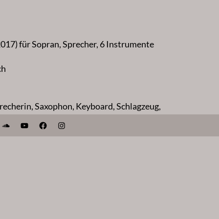
017) für Sopran, Sprecher, 6 Instrumente
ch
precherin, Saxophon, Keyboard, Schlagzeug,
SoundCloud
YouTube
Facebook
Instagram
hten von Etel Adnan
 Raum und Kostüme