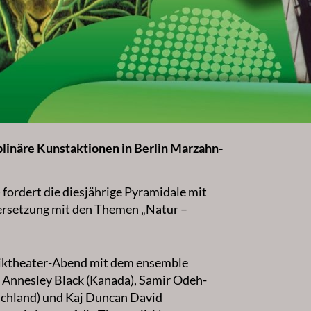
iplinäre Kunstaktionen in Berlin Marzahn-
 fordert die diesjährige Pyramidale mit
ersetzung mit den Themen „Natur –
siktheater-Abend mit dem ensemble
 Annesley Black (Kanada), Samir Odeh-
schland) und Kaj Duncan David