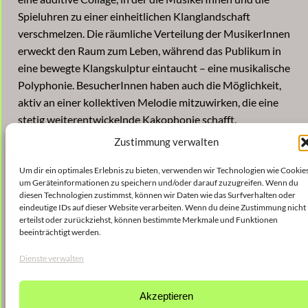
Spieluhren zu einer einheitlichen Klanglandschaft
verschmelzen. Die räumliche Verteilung der MusikerInnen
erweckt den Raum zum Leben, während das Publikum in
eine bewegte Klangskulptur eintaucht – eine musikalische
Polyphonie. BesucherInnen haben auch die Möglichkeit,
aktiv an einer kollektiven Melodie mitzuwirken, die eine
stetig weiterentwickelnde Kakophonie schafft.
Zustimmung verwalten
Rockaby knüpft an die Installation Myriad an, die 2015 in
Zusammenarbeit mit Martin Rein-Cano und Topotek
Um dir ein optimales Erlebnis zu bieten, verwenden wir Technologien wie Cookies
entstand. Diese wurde später Teil der künstlerischen
um Geräteinformationen zu speichern und/oder darauf zuzugreifen. Wenn du
diesen Technologien zustimmst, können wir Daten wie das Surfverhalten oder
Reihe Myriad I-III (2017-2023), die auch Saunders’
eindeutige IDs auf dieser Website verarbeiten. Wenn du deine Zustimmung nicht
Kompositionen umfasste.
erteilst oder zurückziehst, können bestimmte Merkmale und Funktionen
beeinträchtigt werden.
Kuratiert von Bettina M. Busse, entsteht dieses Projekt in
Dienste verwalten
Kooperation mit dem Wiener Musikverein.
Akzeptieren