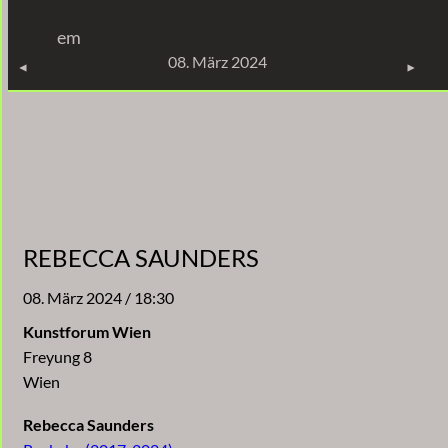
Zum
em
Inhalt
KONZERTE
08. März 2024
springen
REBECCA SAUNDERS
08. März 2024 / 18:30
Kunstforum Wien
Freyung 8
Wien
Rebecca Saunders