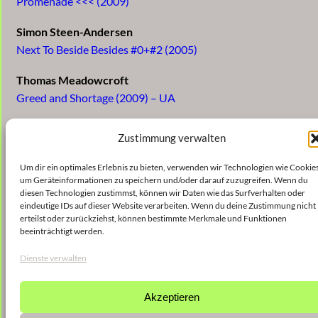
Promenade <<< (2009)
Simon Steen-Andersen
Next To Beside Besides #0+#2 (2005)
Thomas Meadowcroft
Greed and Shortage (2009) – UA
Simon Steen-Andersen
Zustimmung verwalten
Self-reflecting Next To Beside Besides #2+#4 (2007)
Um dir ein optimales Erlebnis zu bieten, verwenden wir Technologien wie Cookies
Orm Finnendahl
um Geräteinformationen zu speichern und/oder darauf zuzugreifen. Wenn du
IV (2008)
diesen Technologien zustimmst, können wir Daten wie das Surfverhalten oder
eindeutige IDs auf dieser Website verarbeiten. Wenn du deine Zustimmung nicht
erteilst oder zurückziehst, können bestimmte Merkmale und Funktionen
Simon Steen-Andersen
beeinträchtigt werden.
Self-reflecting Next To Beside Besides #10 (2007)
Dienste verwalten
Genoël Lilienstern
systers (2009) – UA
Akzeptieren