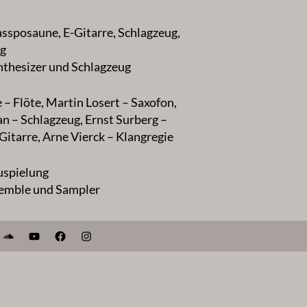
Bassposaune, E-Gitarre, Schlagzeug,
ng
ynthesizer und Schlagzeug
– Flöte, Martin Losert – Saxofon,
 – Schlagzeug, Ernst Surberg –
Gitarre, Arne Vierck – Klangregie
uspielung
semble und Sampler
SoundCloud
YouTube
Facebook
Instagram