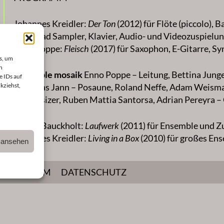
Johannes Kreidler:
Der Ton
(2012) für Flöte (piccolo), 
Drumpad Sampler, Klavier, Audio- und Videozuspielu
Enno Poppe:
Fleisch
(2017) für Saxophon, E-Gitarre, S
s, um
n
ensemble mosaik
Enno Poppe – Leitung, Bettina Junge 
e IDs auf
Matthias Jann – Posaune, Roland Neffe, Adam Weisman
kziehst,
Synthesizer, Ruben Mattia Santorsa, Adrian Pereyra – 
Carola Bauckholt:
Laufwerk
(2011) für Ensemble und Z
Johannes Kreidler:
Living in a Box
(2010) für großes En
n ansehen
Studierende der Hochschule für Musik Karlsruhe
IMPRESSUM
DATENSCHUTZ