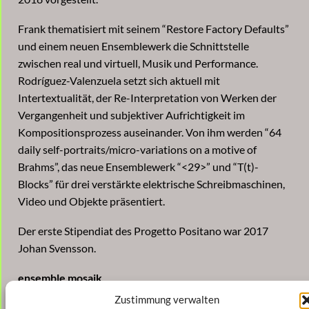
Frank thematisiert mit seinem “Restore Factory Defaults”
und einem neuen Ensemblewerk die Schnittstelle
zwischen real und virtuell, Musik und Performance.
Rodríguez-Valenzuela setzt sich aktuell mit
Intertextualität, der Re-Interpretation von Werken der
Vergangenheit und subjektiver Aufrichtigkeit im
Kompositionsprozess auseinander. Von ihm werden “64
daily self-portraits/micro-variations on a motive of
Brahms”, das neue Ensemblewerk “<29>” und “T(t)-
Blocks” für drei verstärkte elektrische Schreibmaschinen,
Video und Objekte präsentiert.
Der erste Stipendiat des Progetto Positano war 2017
Johan Svensson.
ensemble mosaik
Enno Poppe – Leitung, Daniel Agi – Flöte, Simon Strasser
Zustimmung verwalten