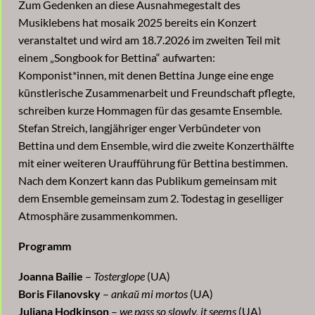
Zum Gedenken an diese Ausnahmegestalt des
Musiklebens hat mosaik 2025 bereits ein Konzert
veranstaltet und wird am 18.7.2026 im zweiten Teil mit
einem „Songbook for Bettina“ aufwarten:
Komponist*innen, mit denen Bettina Junge eine enge
künstlerische Zusammenarbeit und Freundschaft pflegte,
schreiben kurze Hommagen für das gesamte Ensemble.
Stefan Streich, langjähriger enger Verbündeter von
Bettina und dem Ensemble, wird die zweite Konzerthälfte
mit einer weiteren Uraufführung für Bettina bestimmen.
Nach dem Konzert kann das Publikum gemeinsam mit
dem Ensemble gemeinsam zum 2. Todestag in geselliger
Atmosphäre zusammenkommen.
Programm
Joanna Bailie
–
Tosterglope
(UA)
Boris Filanovsky
–
ankaŭ mi mortos
(UA)
Juliana Hodkinson
–
we pass so slowly, it seems
(UA)