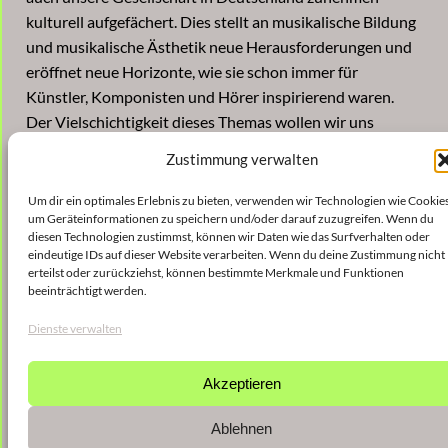
kulturell aufgefächert. Dies stellt an musikalische Bildung
und musikalische Ästhetik neue Herausforderungen und
eröffnet neue Horizonte, wie sie schon immer für
Künstler, Komponisten und Hörer inspirierend waren.
Der Vielschichtigkeit dieses Themas wollen wir uns
aktuell mit Bezug zur Türkei in drei kammermusikalischen
Zustimmung verwalten
Werken einem Vortrag und einem Gespräch mit den
KomponistInnen nähern.
Um dir ein optimales Erlebnis zu bieten, verwenden wir Technologien wie Cookies
um Geräteinformationen zu speichern und/oder darauf zuzugreifen. Wenn du
diesen Technologien zustimmst, können wir Daten wie das Surfverhalten oder
Vortrag: Prof. Dr. Sebastian Klotz Moderation: Martina
eindeutige IDs auf dieser Website verarbeiten. Wenn du deine Zustimmung nicht
Seeber, Musikjournalistin
erteilst oder zurückziehst, können bestimmte Merkmale und Funktionen
beeinträchtigt werden.
Eine Veranstaltung von Stiftung Brandenburger Tor in
Dienste verwalten
Kooperation mit dem Berliner Künstlerprogramm des
DAAD
Akzeptieren
Ablehnen