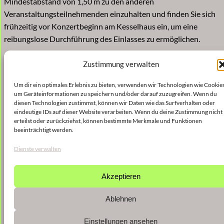
Mindestabstand von 1,50 m zu den anderen
Veranstaltungsteilnehmenden einzuhalten und finden Sie sich
frühzeitig vor Konzertbeginn am Kesselhaus ein, um eine
reibungslose Durchführung des Einlasses zu ermöglichen.
Zustimmung verwalten
Wir danken Ihnen herzlich für Ihre Unterstützung und
freuen uns auf ein baldiges Wiedersehen!
Um dir ein optimales Erlebnis zu bieten, verwenden wir Technologien wie Cookies
um Geräteinformationen zu speichern und/oder darauf zuzugreifen. Wenn du
UpToTen – constructions ist eine Veranstaltung des ensemble
diesen Technologien zustimmst, können wir Daten wie das Surfverhalten oder
mosaik, gefördert aus Mitteln des Hauptstadtkulturfonds. Die
eindeutige IDs auf dieser Website verarbeiten. Wenn du deine Zustimmung nicht
erteilst oder zurückziehst, können bestimmte Merkmale und Funktionen
Kompositionsaufträge sind finanziert von der Ernst von
beeinträchtigt werden.
Siemens Musikstiftung.
Dienste verwalten
Akzeptieren
Ablehnen
Einstellungen ansehen