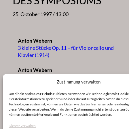
DES SYMPOSIUMS
25. Oktober 1997 / 13:00
Anton Webern
3 kleine Stücke Op. 11 – für Violoncello und
Klavier (1914)
Anton Webern
Variationen Op.30 – für Orchester / für 2
Zustimmung verwalten
Klaviere gesetzt von Leopold Spinner (1940)
Um dir ein optimales Erlebnis zu bieten, verwenden wir Technologien wie Cookie
Anton Webern
Geräteinformationen zu speichern und/oder darauf zuzugreifen. Wenn du diese
Technologien zustimmst, können wir Daten wie das Surfverhalten oder eindeutig
Quartett Op. 22 (1928/1930)
dieser Website verarbeiten. Wenn du deine Zustimmung nicht erteilst oder zurüc
können bestimmte Merkmale und Funktionen beeinträchtigt werden.
Dienste verwalten