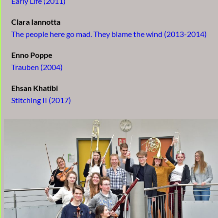
Early Life (2011)
Clara Iannotta
The people here go mad. They blame the wind (2013-2014)
Enno Poppe
Trauben (2004)
Ehsan Khatibi
Stitching II (2017)