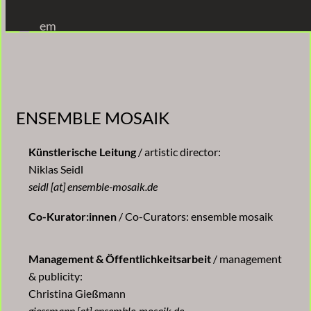
Zum
em
Inhalt
springen
ENSEMBLE MOSAIK
Künstlerische Leitung
/ artistic director:
Niklas Seidl
seidl [at] ensemble-mosaik.de
Co-Kurator:innen
/ Co-Curators: ensemble mosaik
Management & Öffentlichkeitsarbeit
/ management
& publicity:
Christina Gießmann
giessmann [at] ensemble-mosaik.de