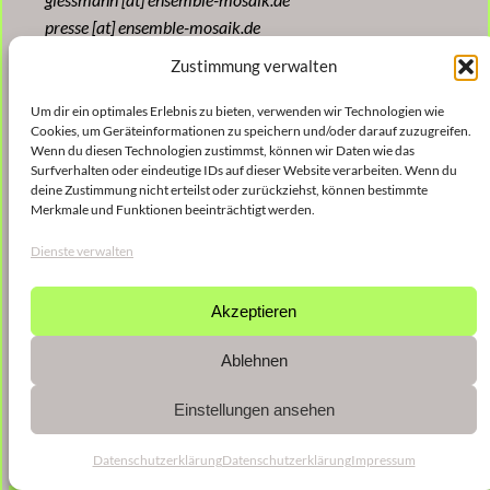
presse [at] ensemble-mosaik.de
Zustimmung verwalten
Produktionsleitung & Tourplanung
/ production
Um dir ein optimales Erlebnis zu bieten, verwenden wir Technologien wie
management & tour management:
Cookies, um Geräteinformationen zu speichern und/oder darauf zuzugreifen.
Nika Nardelli
Wenn du diesen Technologien zustimmst, können wir Daten wie das
Surfverhalten oder eindeutige IDs auf dieser Website verarbeiten. Wenn du
produktion [at] ensemble-mosaik.de
deine Zustimmung nicht erteilst oder zurückziehst, können bestimmte
Merkmale und Funktionen beeinträchtigt werden.
Dienste verwalten
Akzeptieren
Ablehnen
Einstellungen ansehen
Datenschutzerklärung
Datenschutzerklärung
Impressum