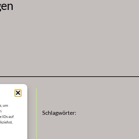
gen
s, um
n
Schlagwörter:
e IDs auf
kziehst,