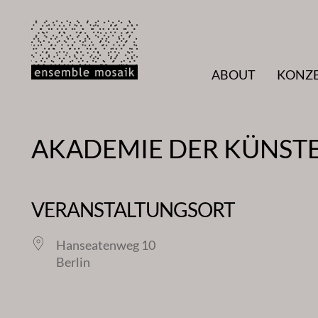
Zum
Inhalt
springen
ABOUT
KONZ
AKADEMIE DER KÜNST
VERANSTALTUNGSORT
Hanseatenweg 10
Berlin